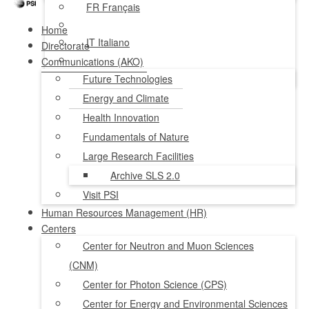
FR
Français
Home
IT
Italiano
Directorate
Communications (AKO)
NL
Nederlands
Future Technologies
Energy and Climate
Health Innovation
Fundamentals of Nature
Large Research Facilities
Archive SLS 2.0
Visit PSI
Human Resources Management (HR)
Centers
Center for Neutron and Muon Sciences
(CNM)
Center for Photon Science (CPS)
Center for Energy and Environmental Sciences