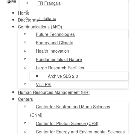
FR
Français
Home
IT
Italiano
Directorate
Communications (AKO)
NL
Nederlands
Future Technologies
Energy and Climate
Health Innovation
Fundamentals of Nature
Large Research Facilities
Archive SLS 2.0
Visit PSI
Human Resources Management (HR)
Centers
Center for Neutron and Muon Sciences
(CNM)
Center for Photon Science (CPS)
Center for Energy and Environmental Sciences