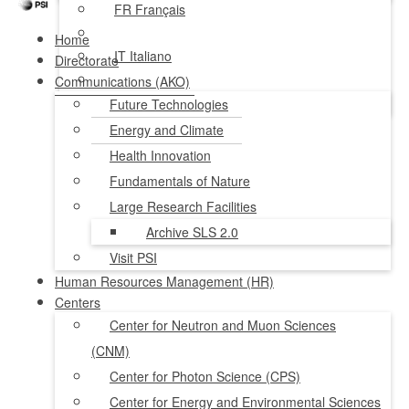
FR
Français
Home
IT
Italiano
Directorate
Communications (AKO)
NL
Nederlands
Future Technologies
Energy and Climate
Health Innovation
Fundamentals of Nature
Large Research Facilities
Archive SLS 2.0
Visit PSI
Human Resources Management (HR)
Centers
Center for Neutron and Muon Sciences
(CNM)
Center for Photon Science (CPS)
Center for Energy and Environmental Sciences