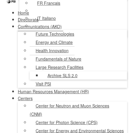
FR
Français
Home
IT
Italiano
Directorate
Communications (AKO)
NL
Nederlands
Future Technologies
Energy and Climate
Health Innovation
Fundamentals of Nature
Large Research Facilities
Archive SLS 2.0
Visit PSI
Human Resources Management (HR)
Centers
Center for Neutron and Muon Sciences
(CNM)
Center for Photon Science (CPS)
Center for Energy and Environmental Sciences